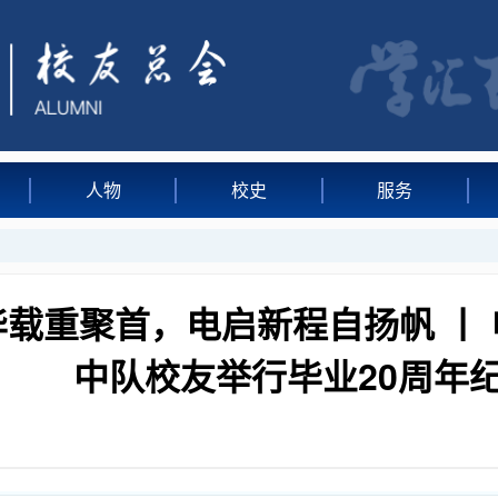
人物
校史
服务
载重聚首，电启新程自扬帆 丨 
中队校友举行毕业20周年