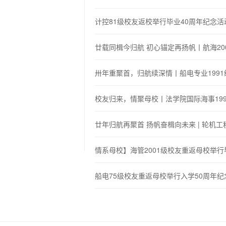
计控81级校友返校举行毕业40周年纪念活
廿载同楫今归航 初心锚定再扬帆丨航海20
卅年重聚首，归航续深情丨船电专业1991
校友归来，情聚母校丨法学院国际海事199
廿年归航再聚首 扬帆奋楫向未来 | 轮机工
情系母校】海管2001级校友重返母校举行
船电75级校友重返母校举行入学50周年纪